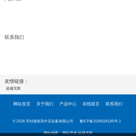
联系我们
友情链接：
超越无限
网站首页
关于我们
产品中心
在线留言
联系我们
© 2026 开封踹发高中压设备有限公司
豫ICP备2026026160号-1
网站地图
网站开发
:
超越无限