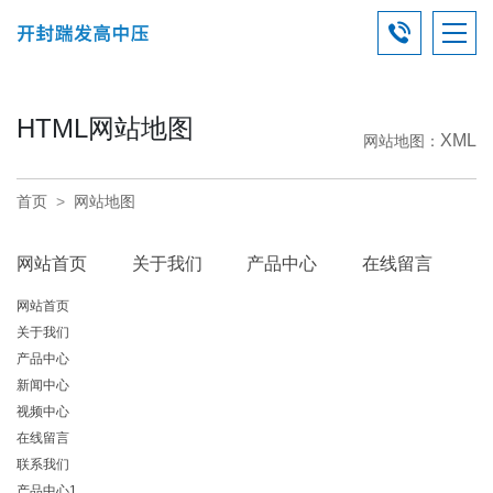
HTML网站地图
XML
网站地图：
首页
网站地图
网站首页
关于我们
产品中心
在线留言
网站首页
关于我们
产品中心
新闻中心
视频中心
在线留言
联系我们
产品中心1